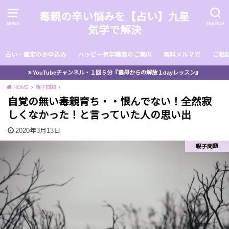
毒親の辛い悩みを【占い】九星
MENU
SEARCH
気学で解決
占い・鑑定のお申込み
ハッピー気学講座のご案内
無料メルマガ
ご相
YouTubeチャンネル・１回５分『毒母からの解放１dayレッスン』
HOME
親子問題
自覚の無い毒親育ち・・恨んでない！全然寂
しくなかった！と言っていた人の思い出
2020年3月13日
親子問題