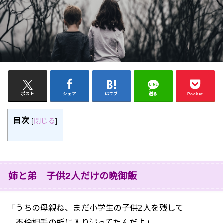
ポスト
シェア
はてブ
送る
Pocket
目次
[
閉じる
]
姉と弟 子供2人だけの晩御飯
「うちの母親ね、まだ小学生の子供2人を残して
不倫相手の所に入り浸ってたんだよ」