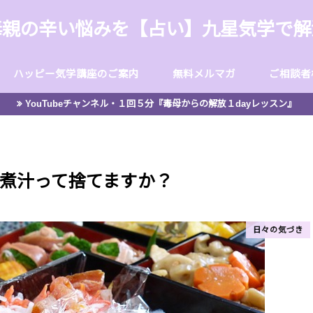
毒親の辛い悩みを【占い】九星気学で解
ハッピー気学講座のご案内
無料メルマガ
ご相談者
YouTubeチャンネル・１回５分『毒母からの解放１dayレッスン』
【毒親に左右されない！幸せの
【なかゆめ堂の開運だより】
煮汁って捨てますか？
日々の気づき