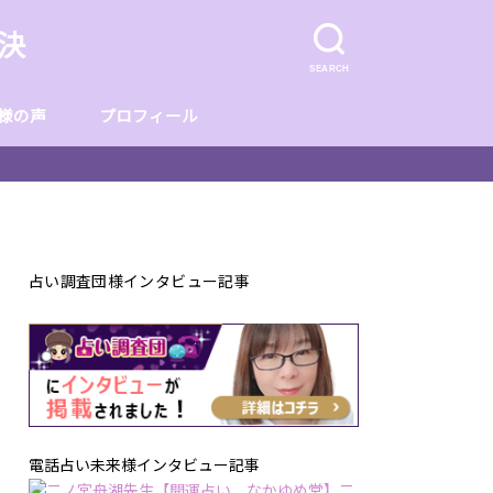
決
SEARCH
様の声
プロフィール
見つけ方】
占い調査団様インタビュー記事
電話占い未来様インタビュー記事
【開運占い なかゆめ堂】二