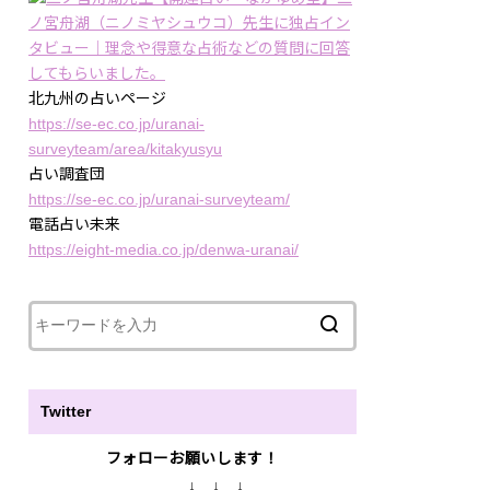
ノ宮舟湖（ニノミヤシュウコ）先生に独占イン
タビュー｜理念や得意な占術などの質問に回答
してもらいました。
北九州の占いページ
https://se-ec.co.jp/uranai-
surveyteam/area/kitakyusyu
占い調査団
https://se-ec.co.jp/uranai-surveyteam/
電話占い未来
https://eight-media.co.jp/denwa-uranai/
Twitter
フォローお願いします！
↓
↓ ↓