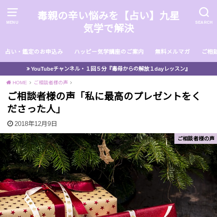
毒親の辛い悩みを【占い】九星
MENU
SEARCH
気学で解決
占い・鑑定のお申込み
ハッピー気学講座のご案内
無料メルマガ
ご相
YouTubeチャンネル・１回５分『毒母からの解放１dayレッスン』
HOME
ご相談者様の声
ご相談者様の声「私に最高のプレゼントをく
ださった人」
2018年12月9日
ご相談者様の声