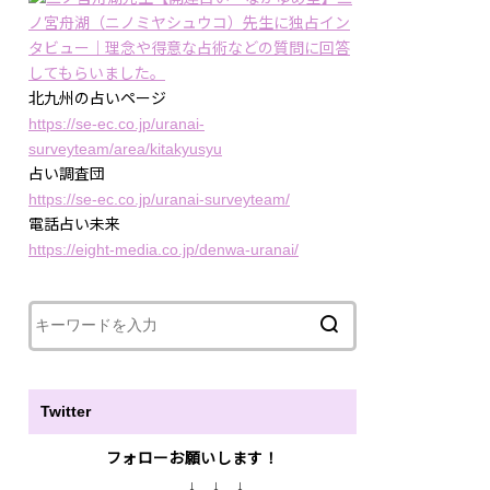
ノ宮舟湖（ニノミヤシュウコ）先生に独占イン
タビュー｜理念や得意な占術などの質問に回答
してもらいました。
北九州の占いページ
https://se-ec.co.jp/uranai-
surveyteam/area/kitakyusyu
占い調査団
https://se-ec.co.jp/uranai-surveyteam/
電話占い未来
https://eight-media.co.jp/denwa-uranai/
Twitter
フォローお願いします！
↓
↓ ↓