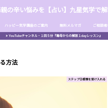
毒親の辛い悩みを【占い】九星気学で解
ハッピー気学講座のご案内
無料メルマガ
ご相談者
YouTubeチャンネル・１回５分『毒母からの解放１dayレッスン』
【毒親に左右されない！幸せの
【なかゆめ堂の開運だより】
る方法
ステップ②感情を受け入れる