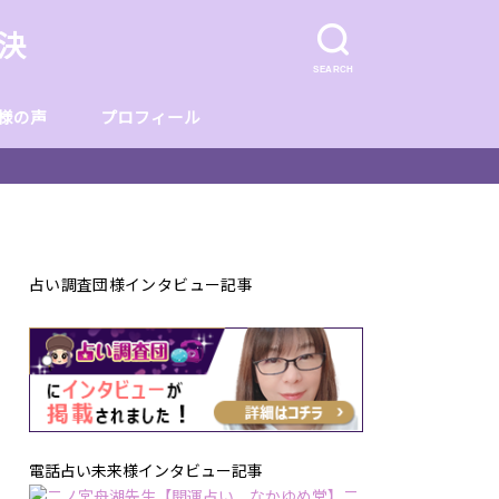
決
SEARCH
様の声
プロフィール
見つけ方】
占い調査団様インタビュー記事
電話占い未来様インタビュー記事
【開運占い なかゆめ堂】二