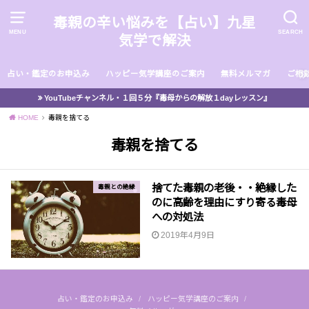
毒親の辛い悩みを【占い】九星
MENU
SEARCH
気学で解決
占い・鑑定のお申込み
ハッピー気学講座のご案内
無料メルマガ
ご相
YouTubeチャンネル・１回５分『毒母からの解放１dayレッスン』
HOME
毒親を捨てる
毒親を捨てる
捨てた毒親の老後・・絶縁した
毒親との絶縁
のに高齢を理由にすり寄る毒母
への対処法
2019年4月9日
占い・鑑定のお申込み
ハッピー気学講座のご案内