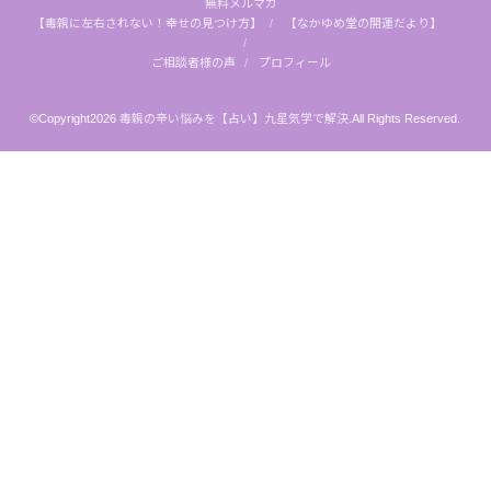
無料メルマガ
【毒親に左右されない！幸せの見つけ方】
【なかゆめ堂の開運だより】
ご相談者様の声
プロフィール
©Copyright2026
毒親の辛い悩みを【占い】九星気学で解決
.All Rights Reserved.